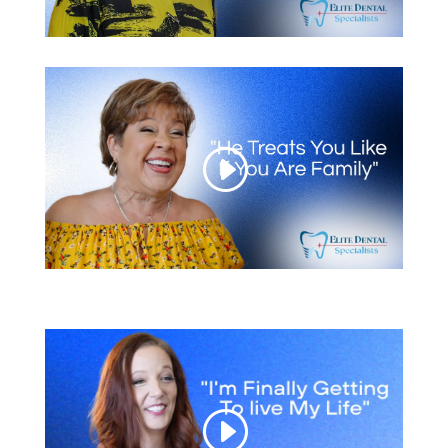
necesitar implantes o una
reconstrucción completa de la
boca.
Quiero mejorar la apariencia y
la confianza de mi sonrisa.
Busco soluciones a largo plazo
y de alta calidad, no parches
temporales.
Estoy nervioso o inseguro
sobre qué tratamiento dental
necesito realmente.
Solo quiero la opinión de un
experto antes de tomar una
decisión.
Siento la dentadura postiza
floja o incómoda