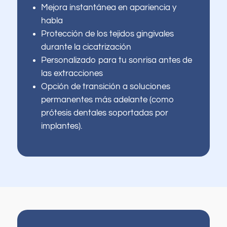
Mejora instantánea en apariencia y
habla
Protección de los tejidos gingivales
durante la cicatrización
Personalizado para tu sonrisa antes de
las extracciones
Opción de transición a soluciones
¿Qué le trae
permanentes más adelante (como
prótesis dentales soportadas por
por aquí hoy?
implantes).
Seleccione todas las opciones que correspondan.
*
Tengo dolor, hinchazón o molestias en
la boca o la mandíbula.
Me rompí, astillé o fisuré un diente.
Me falta uno o más dientes.