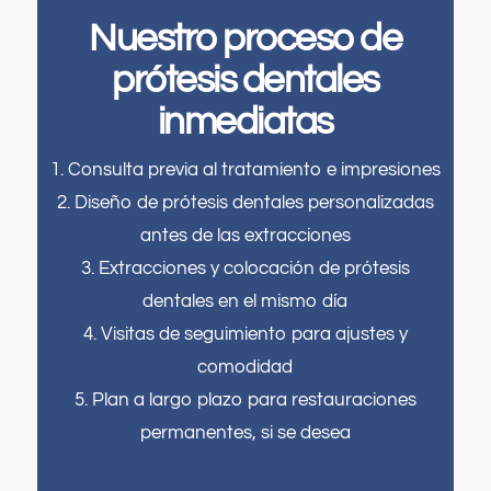
¿Qué le trae
Nuestro proceso de
Tengo problemas para masticar o
por aquí
comer ciertos alimentos.
prótesis dentales
hoy?
Siento que mis coronas, puentes o
inmediatas
empastes están flojos o desgastados.
1. Consulta previa al tratamiento e impresiones
Mis dientes se ven cortos, desgastados
Seleccione todas las opciones que
o desiguales.
2. Diseño de prótesis dentales personalizadas
correspondan.
*
antes de las extracciones
Tengo dolor, hinchazón o
No estoy contento con el color, la
molestias en la boca o la
3. Extracciones y colocación de prótesis
forma o la alineación de mis dientes.
mandíbula.
dentales en el mismo día
No me gusta cómo se ven mis encías o
Me rompí, astillé o fisuré un
4. Visitas de seguimiento para ajustes y
mi sonrisa gingival.
diente.
comodidad
Quiero reemplazar mis trabajos
5. Plan a largo plazo para restauraciones
Me falta uno o más dientes.
dentales antiguos por algo más natural
permanentes, si se desea
y duradero.
Tengo problemas para
masticar o comer ciertos
Me han dicho que podría necesitar